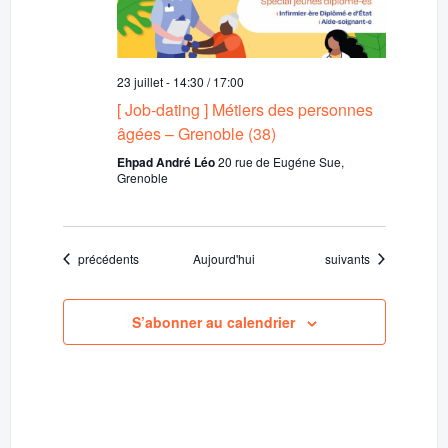
23 juillet - 14:30
/
17:00
[ Job-dating ] Métiers des personnes
âgées – Grenoble (38)
Ehpad André Léo
20 rue de Eugéne Sue,
Grenoble
Évènements
Évènements
précédents
Aujourd'hui
suivants
S’abonner au calendrier