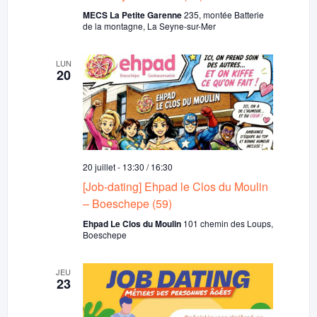
MECS La Petite Garenne
235, montée Batterie
de la montagne, La Seyne-sur-Mer
LUN
20
20 juillet - 13:30
/
16:30
[Job-dating] Ehpad le Clos du Moulin
– Boeschepe (59)
Ehpad Le Clos du Moulin
101 chemin des Loups,
Boeschepe
JEU
23