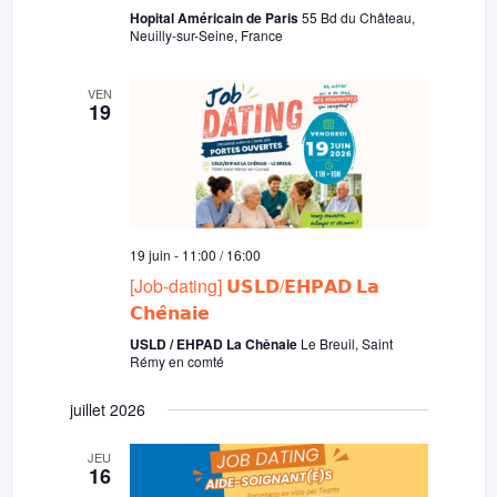
Hopital Américain de Paris
55 Bd du Château,
Neuilly-sur-Seine, France
VEN
19
19 juin - 11:00
/
16:00
[Job-dating] 𝗨𝗦𝗟𝗗/𝗘𝗛𝗣𝗔𝗗 𝗟𝗮
𝗖𝗵𝗲̂𝗻𝗮𝗶𝗲
USLD / EHPAD La Chênaie
Le Breuil, Saint
Rémy en comté
juillet 2026
JEU
16