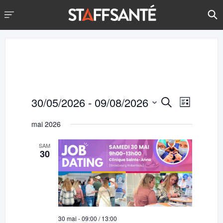
30/05/2026
 - 
09/08/2026
Navigati
Recherche
Recherche
Liste
de
et
Sélectionnez
vues
mai 2026
une
navigation
Évènem
date.
SAM
de
30
vues
Évènements
30 mai - 09:00
/
13:00