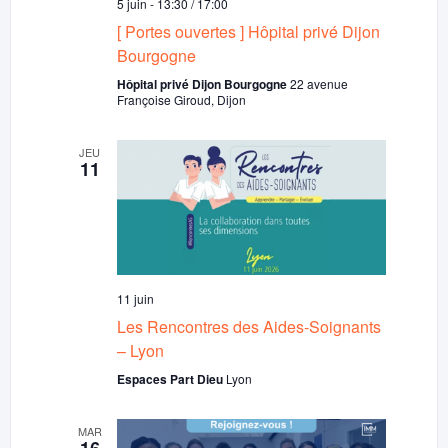
5 juin - 13:30
/
17:00
[ Portes ouvertes ] Hôpital privé Dijon
Bourgogne
Hôpital privé Dijon Bourgogne
22 avenue
Françoise Giroud, Dijon
JEU
11
11 juin
Les Rencontres des Aides-Soignants
– Lyon
Espaces Part Dieu
Lyon
MAR
16