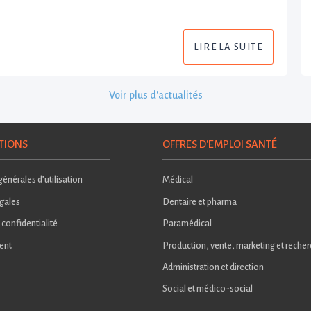
LIRE LA SUITE
Voir plus d'actualités
TIONS
OFFRES D'EMPLOI SANTÉ
énérales d’utilisation
Médical
gales
Dentaire et pharma
 confidentialité
Paramédical
ent
Production, vente, marketing et reche
Administration et direction
Social et médico-social