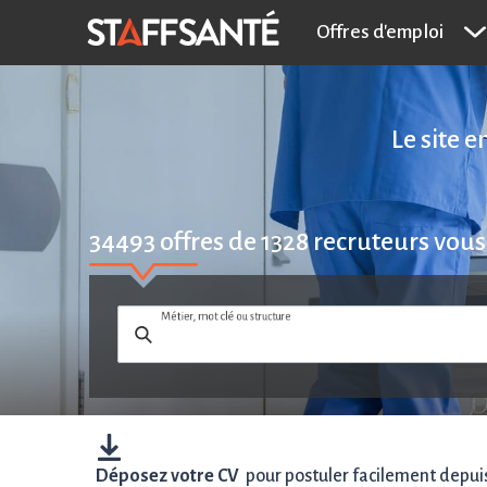
Offres d'emploi
Le site 
34493
offres de
1328
recruteurs vous
Métier, mot clé ou structure
Déposez votre CV
pour postuler facilement depuis 