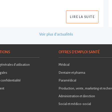
LIRE LA SUITE
Voir plus d'actualités
TIONS
OFFRES D'EMPLOI SANTÉ
énérales d’utilisation
Médical
gales
Dentaire et pharma
 confidentialité
Paramédical
ent
Production, vente, marketing et reche
Administration et direction
Social et médico-social