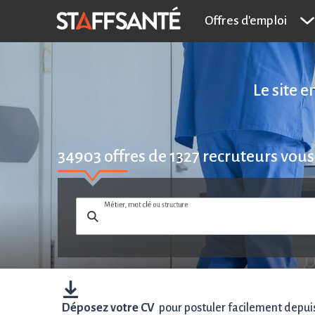
Offres d'emploi
Le site 
34903
offres de
1327
recruteurs vous
Métier, mot clé ou structure
Déposez votre CV
pour postuler facilement depuis 