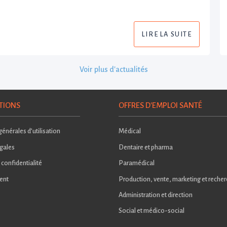
LIRE LA SUITE
Voir plus d'actualités
TIONS
OFFRES D'EMPLOI SANTÉ
énérales d’utilisation
Médical
gales
Dentaire et pharma
 confidentialité
Paramédical
ent
Production, vente, marketing et reche
Administration et direction
Social et médico-social