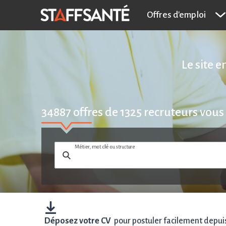
Offres d'emploi
Le site 
34887
offres de
1325
recruteurs vous
Métier, mot clé ou structure
Déposez votre CV
pour postuler facilement depuis 