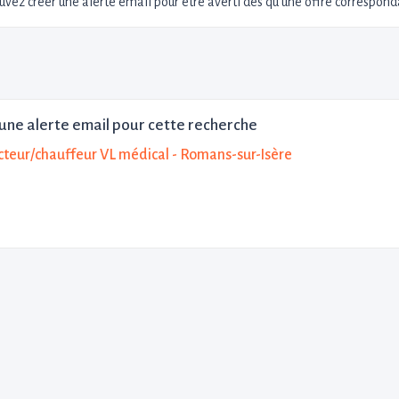
uvez créer une alerte email pour être averti dès qu'une offre corresponda
une alerte email pour cette recherche
teur/chauffeur VL médical - Romans-sur-Isère