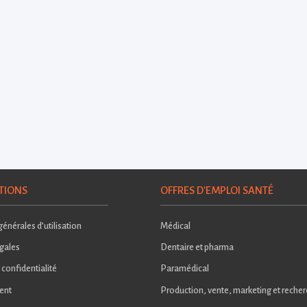
TIONS
OFFRES D'EMPLOI SANTÉ
énérales d’utilisation
Médical
gales
Dentaire et pharma
 confidentialité
Paramédical
ent
Production, vente, marketing et reche