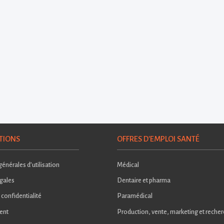
TIONS
OFFRES D'EMPLOI SANTÉ
énérales d’utilisation
Médical
gales
Dentaire et pharma
 confidentialité
Paramédical
ent
Production, vente, marketing et reche