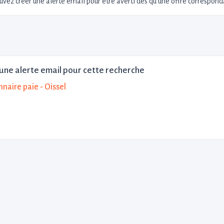
uvez créer une alerte email pour être averti dès qu'une offre corresponda
une alerte email pour cette recherche
naire paie - Oissel