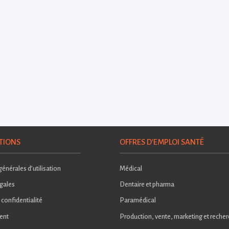
TIONS
OFFRES D'EMPLOI SANTÉ
énérales d’utilisation
Médical
gales
Dentaire et pharma
 confidentialité
Paramédical
ent
Production, vente, marketing et reche