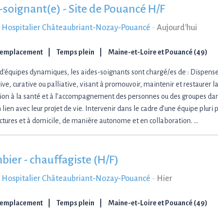
-soignant(e) - Site de Pouancé H/F
 Hospitalier Châteaubriant-Nozay-Pouancé
-
Aujourd'hui
Remplacement
Temps plein
Maine-et-Loire et Pouancé (49)
 d'équipes dynamiques, les aides-soignants sont chargé/es de : Dispense
ve, curative ou palliative, visant à promouvoir, maintenir et restaurer l
tion à la santé et à l’accompagnement des personnes ou des groupes dan
 lien avec leur projet de vie. Intervenir dans le cadre d’une équipe pluri
uctures et à domicile, de manière autonome et en collaboration. …
bier - chauffagiste (H/F)
 Hospitalier Châteaubriant-Nozay-Pouancé
-
Hier
Remplacement
Temps plein
Maine-et-Loire et Pouancé (49)