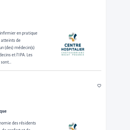
infirmier en pratique
 atteints de
 un (des) médecin(s)
ecins et l’IPA. Les
s sont…
ique
onomie des résidents