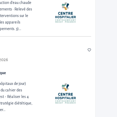
duction d'eau chaude
ipements • Relevé des
terventions sur le
des appareils
uipements. 3)…
/2026
ique
 hôpitaux de jour)
 du cahier des
t - Réaliser les 4
stratégie diététique,
ger…