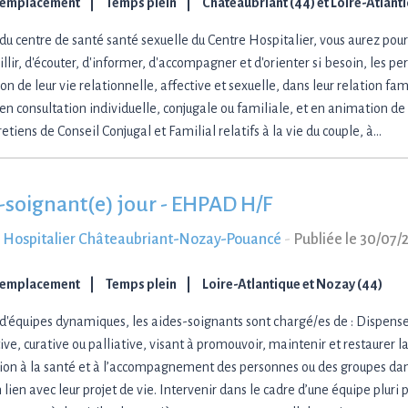
Remplacement
Temps plein
Châteaubriant (44) et Loire-Atlant
 du centre de santé santé sexuelle du Centre Hospitalier, vous aurez pour
llir, d'écouter, d'informer, d'accompagner et d'orienter si besoin, les p
ion de leur vie relationnelle, affective et sexuelle, dans leur relation fam
 en consultation individuelle, conjugale ou familiale, et en animation de
etiens de Conseil Conjugal et Familial relatifs à la vie du couple, à…
-soignant(e) jour - EHPAD H/F
 Hospitalier Châteaubriant-Nozay-Pouancé
-
Publiée le 30/07/
Remplacement
Temps plein
Loire-Atlantique et Nozay (44)
 d'équipes dynamiques, les aides-soignants sont chargé/es de : Dispense
ve, curative ou palliative, visant à promouvoir, maintenir et restaurer l
tion à la santé et à l’accompagnement des personnes ou des groupes dan
 lien avec leur projet de vie. Intervenir dans le cadre d’une équipe pluri