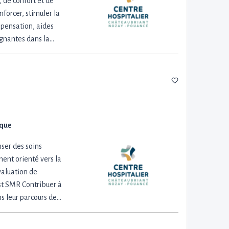
 de confort et de
forcer, stimuler la
mpensation, aides
gnantes dans la…
ique
ser des soins
ment orienté vers la
valuation de
ost SMR Contribuer à
s leur parcours de…