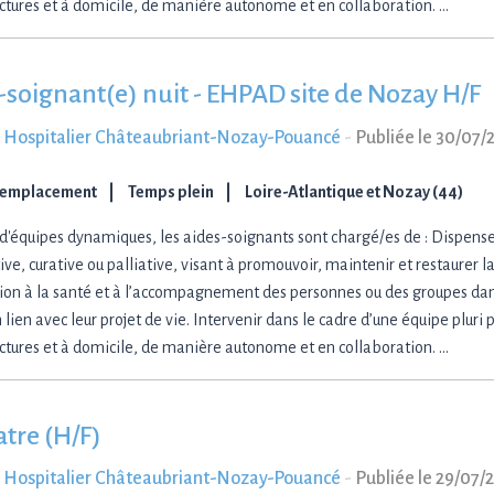
uctures et à domicile, de manière autonome et en collaboration. …
-soignant(e) nuit - EHPAD site de Nozay H/F
 Hospitalier Châteaubriant-Nozay-Pouancé
-
Publiée le 30/07/
Remplacement
Temps plein
Loire-Atlantique et Nozay (44)
 d'équipes dynamiques, les aides-soignants sont chargé/es de : Dispense
ve, curative ou palliative, visant à promouvoir, maintenir et restaurer l
tion à la santé et à l’accompagnement des personnes ou des groupes dan
 lien avec leur projet de vie. Intervenir dans le cadre d’une équipe pluri
uctures et à domicile, de manière autonome et en collaboration. …
atre (H/F)
 Hospitalier Châteaubriant-Nozay-Pouancé
-
Publiée le 29/07/