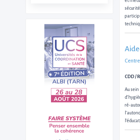
et mett
Médecin urgentiste
(1)
sécurit
Orthophoniste
(1)
partici
Pharmacien
(1)
techniq
Pédiatre
(1)
Technicien installateur
(1)
Aide
Centre
CDD / 
Au sein
d’hygiè
ré-auto
l’auton
l’éduca