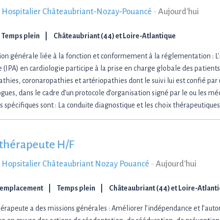
 Hospitalier Châteaubriant-Nozay-Pouancé
-
Aujourd'hui
Temps plein
Châteaubriant (44) et Loire-Atlantique
ion générale liée à la fonction et conformement à la réglementation : L'
 (IPA) en cardiologie participe à la prise en charge globale des patients
thies, coronaropathies et artériopathies dont le suivi lui est confié par
gues, dans le cadre d’un protocole d’organisation signé par le ou les méd
s spécifiques sont : La conduite diagnostique et les choix thérapeutique
thérapeute H/F
 Hopsitalier Châteaubriant Nozay Pouancé
-
Aujourd'hui
Remplacement
Temps plein
Châteaubriant (44) et Loire-Atlant
hérapeute a des missions générales : Améliorer l’indépendance et l’aut