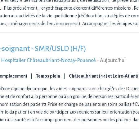
re en œuvre des actions de réadaptation, de rééducation, de prévention,
é. Plus précisément, l’ergothérapeute exercent différentes missions : Ren
pation aux activités de la vie quotidienne (rééducation, stratégies de co
ues, aménagements de l’environnement). Accompagner les équipes soi
-soignant - SMR/USLD (H/F)
 Hospitalier Châteaubriant-Nozay-Pouancé
-
Aujourd'hui
Remplacement
Temps plein
Châteaubriant (44) et Loire-Atlant
 d'une équipe dynamique, les aides-soignants sont chargé/es de : Dispen
ne et de confort à la personne ou à un groupe de personnes particulière
nomisation des patients Prise en charge de patients en soins palliatif E
omie du patient en vue de participer aux réunions sur leur orientation p
tion à la santé et à l’accompagnement des personnes ou des groupes dan