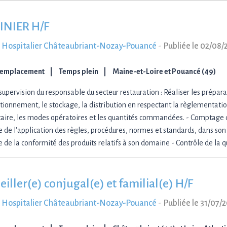
INIER H/F
 Hospitalier Châteaubriant-Nozay-Pouancé
-
Publiée le 02/08/
Remplacement
Temps plein
Maine-et-Loire et Pouancé (49)
 supervision du responsable du secteur restauration : Réaliser les prépar
itionnement, le stockage, la distribution en respectant la règlementati
aire, les modes opératoires et les quantités commandées. - Comptage d
e de l'application des règles, procédures, normes et standards, dans son
e de la conformité des produits relatifs à son domaine - Contrôle de la q
iller(e) conjugal(e) et familial(e) H/F
 Hospitalier Châteaubriant-Nozay-Pouancé
-
Publiée le 31/07/