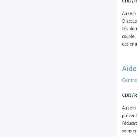
CDD / 
Au sein
D'accuei
l'évolut
couple,
des entr
Aide
Centre
CDD / 
Au sein
préventi
l’éduca
soins en