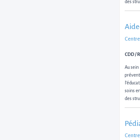
des str
Aide
Centre
CDD / 
Au sein
préventi
l’éduca
soins en
des str
Pédi
Centre