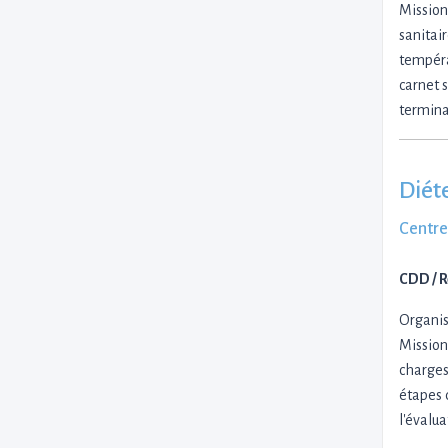
Mission
sanitai
tempéra
carnet 
termina
Diéte
Centre
CDD / 
Organisa
Mission
charges
étapes 
l'évalu