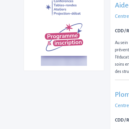
Aide
Centre
CDD / 
Au sein
préventi
l’éduca
soins en
des str
Plom
Centre
CDD / 