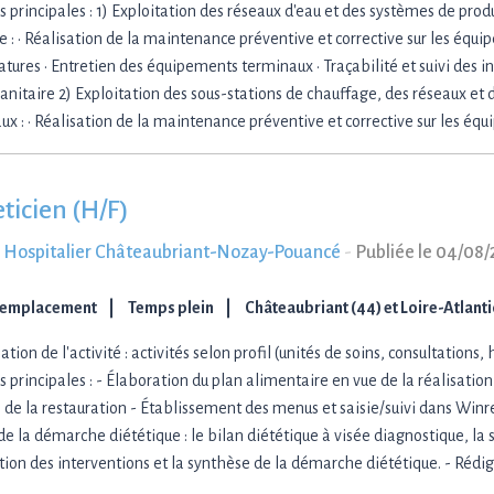
s principales : 1) Exploitation des réseaux d'eau et des systèmes de pro
re : • Réalisation de la maintenance préventive et corrective sur les équ
tures • Entretien des équipements terminaux • Traçabilité et suivi des in
sanitaire 2) Exploitation des sous-stations de chauffage, des réseaux et 
ux : • Réalisation de la maintenance préventive et corrective sur les éq
ticien (H/F)
 Hospitalier Châteaubriant-Nozay-Pouancé
-
Publiée le 04/08
Remplacement
Temps plein
Châteaubriant (44) et Loire-Atlant
tion de l'activité : activités selon profil (unités de soins, consultations,
s principales : - Élaboration du plan alimentaire en vue de la réalisation
 de la restauration - Établissement des menus et saisie/suivi dans Winres
de la démarche diététique : le bilan diététique à visée diagnostique, la 
ation des interventions et la synthèse de la démarche diététique. - Rédi