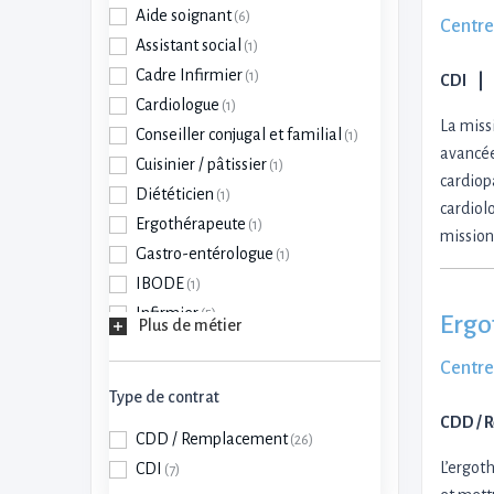
Aide soignant
(6)
Centre
Assistant social
(1)
Cadre Infirmier
(1)
CDI
Cardiologue
(1)
La miss
Conseiller conjugal et familial
(1)
avancée
Cuisinier / pâtissier
(1)
cardiopa
Diététicien
(1)
cardiolo
Ergothérapeute
(1)
mission
Gastro-entérologue
(1)
IBODE
(1)
Infirmier
(5)
Ergo
Plus de métier
Manipulateur
d'électroradiologie médicale
(1)
Centre
Médecin de la douleur
(1)
Type de contrat
CDD / 
Médecin généraliste
(4)
CDD / Remplacement
(26)
Médecin hygiéniste
(1)
L’ergot
CDI
(7)
Médecin rééducateur
(1)