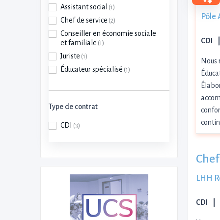
Assistant social
(1)
Pôle 
Chef de service
(2)
Conseiller en économie sociale
CDI
et familiale
(1)
Juriste
(1)
Nous r
Éducateur spécialisé
(1)
Éducat
Élabor
accomp
Type de contrat
confor
contin
CDI
(3)
Chef 
LHH Re
CDI