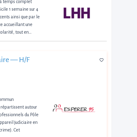
 à temps complet
cile 1 semaine sur 4
ents ainsi que par le
ce accueillant une
colarité, tout en…
iaire — H/F
n commun
 répartissent autour
rofessionnels du Pôle
pareil judiciaire en
crime). Cet