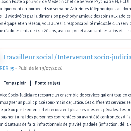
ission Poste à pourvoir de Médecin Chef de Service Psychiatre H/F CDI
 uniquement en journée et sur semaine Astreintes téléphoniques au domi
s :  Motivé(e) par la dimension psychodynamique des soins aux adolesc
 en équipe et en réseau, vous aurez la responsabilité médicale d’un servi
e d’adolescents de 14 à 20 ans, avec un projet associant les soins et la s
Travailleur social / Intervenant socio-judic
RER 95
-
Publiée le 19/07/2026
Temps plein
Pontoise (95)
vice Socio-Judiciaire recouvre un ensemble de services qui ont tous e
mpagner un public placé sous-main de justice. Ces différents services se
xe pré ou post sentenciel et recouvrent plusieurs mesures pénales. Les p
agnent ainsi des personnes confrontées ou ayant été confrontées à l’ap
on d’auteurs de faits infractionnels de gravité graduée (infraction, délit, 