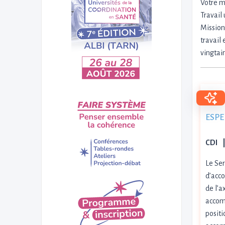
Votre m
Travail
Mission
travail
vingtain
ESPE
CDI
Le Ser
d’acco
de l’a
accomp
positi