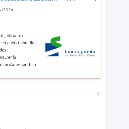
07/2026
t Judiciaire et
e et opérationnelle •
 des
Assurer la
marche d'amélioration