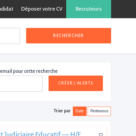
ndidat
Déposer votre CV
Recruteurs
RECHERCHER
 email pour cette recherche
CRÉER L'ALERTE
Trier par
Date
Pertinence
 Judiciaire Educatif — H/F