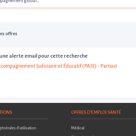
pagnement global…
les offres
une alerte email pour cette recherche
ccompagnement Judiciaire et Éducatif (PAJE) - Partout
TIONS
OFFRES D'EMPLOI SANTÉ
énérales d’utilisation
Médical