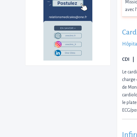
Missio
avec l
Card
Hôpita
CDI
Le card
charge 
de Mona
cardiol
le plat
ECG/pos
Infi