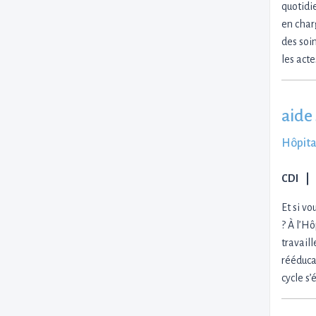
quotidie
en char
des soin
les act
aide
Hôpita
CDI
Et si v
? À l’H
travail
rééduca
cycle s