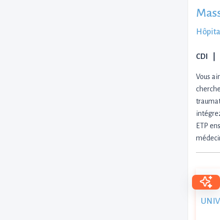
Mass
Hôpita
CDI
Vous ai
cherche
traumat
intégre
ETP ens
médeci
UNIVI