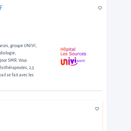
F
urces, groupe UNIVI,
diologie,
 jour SMR. Vous
ésithérapeutes, 2,5
il se fait avec les