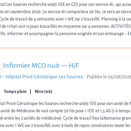
tal Les Sources recherche un(e) IDE en CDI pour son service A1, qui accu
ts en septembre 2026. Le service A1 comportera 29 lits, ce sera un serv
ycle de travail de 4 semaines avec 1 WE sur 2 travaillé. Planning à la ca
l de 11h30 soit 13 jours travaillés en moyenne sur 4 semaines. ACTIVIT
llir, informer et accompagner la personne soignée et son entourage - Et
Infirmier MCO nuit — H/F
 - Hôpital Privé Gériatrique Les Sources
-
Publiée le 05/08/202
Temps plein
Nice (06)
tal Privé Gériatrique les Sources recherche un(e) IDE pour son unité de
unité de Médecine de nuit compte 29 lits pour 1 IDE et 1,5 AS (1 à temps
é entre les 2 unités de médecine). Cycle de travail fixe (alternance gran
e avec 1 WE sur 2 travaillé) avec 9 nuits de repos consécutives toute le