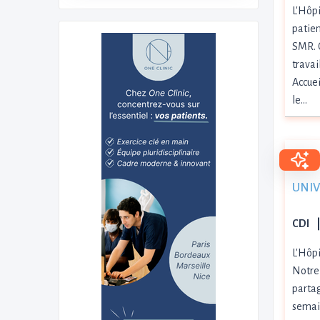
L'Hôpi
patien
SMR. C
travai
Accuei
le…
UNIVI
CDI
L'Hôpi
Notre 
partag
semain