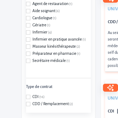
Agent de restauration
(1)
UNIVI
Aide soignant
(6)
Cardiologue
(1)
CDD /
Gériatre
(1)
Infirmier
(4)
Au sei
Infirmier en pratique avancée
seront
(1)
médeci
Masseur kinésithérapeute
(2)
self 
Préparateur en pharmacie
(1)
cadenc
Secrétaire médicale
(1)
possi
Type de contrat
CDI
(16)
UNIVI
CDD / Remplacement
(2)
CDI