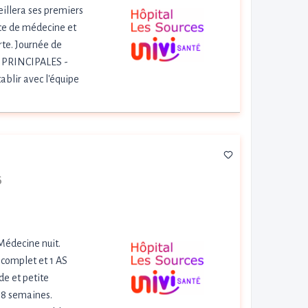
eillera ses premiers
ice de médecine et
rte. Journée de
ÉS PRINCIPALES -
ablir avec l'équipe
6
 Médecine nuit.
 complet et 1 AS
de et petite
s 8 semaines.