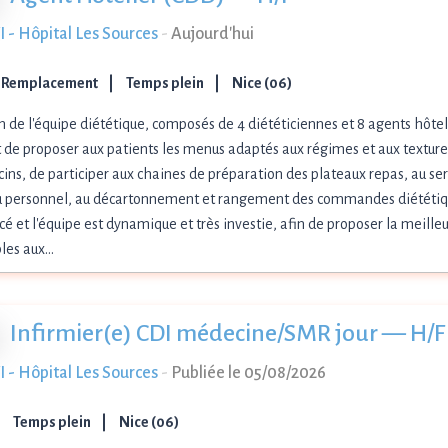
 - Hôpital Les Sources
-
Aujourd'hui
 Remplacement
Temps plein
Nice (06)
n de l'équipe diététique, composés de 4 diététiciennes et 8 agents hôtel
 de proposer aux patients les menus adaptés aux régimes et aux textures
ns, de participer aux chaines de préparation des plateaux repas, au ser
du personnel, au décartonnement et rangement des commandes diététique
é et l'équipe est dynamique et très investie, afin de proposer la meille
bles aux…
Infirmier(e) CDI médecine/SMR jour — H/F
 - Hôpital Les Sources
-
Publiée le 05/08/2026
Temps plein
Nice (06)