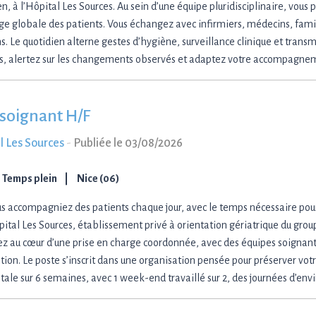
n, à l’Hôpital Les Sources. Au sein d’une équipe pluridisciplinaire, vous p
ge globale des patients. Vous échangez avec infirmiers, médecins, famill
s. Le quotidien alterne gestes d’hygiène, surveillance clinique et transm
es, alertez sur les changements observés et adaptez votre accompagn
 soignant H/F
l Les Sources
-
Publiée le 03/08/2026
Temps plein
Nice (06)
ous accompagniez des patients chaque jour, avec le temps nécessaire pour
ôpital Les Sources, établissement privé à orientation gériatrique du gro
lez au cœur d’une prise en charge coordonnée, avec des équipes soignan
tion. Le poste s’inscrit dans une organisation pensée pour préserver votr
’étale sur 6 semaines, avec 1 week-end travaillé sur 2, des journées d’en