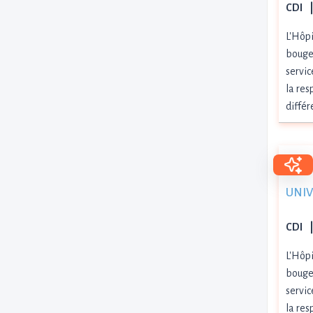
CDI
L'Hôpi
bouger
servic
la res
différ
UNIVI
CDI
L'Hôpi
bouger
servic
la res