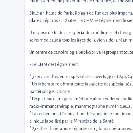
établissement de proximité et de référence, qui desser
Situé à 1 heure de Paris, il s’agit de l’un des plus import
places, répartis sur 2 sites. Le CHM est également le s
Il dispose de toutes les spécialités médicales et chirurg
soins médicaux à tous les âges de la vie va de la réani
Un centre de cancérologie public/privé regroupant toutes
- Le CHM c’est également :
* 3 services d'urgences spécialisés ouverts 7j/7 et 24h/2
* Un laboratoire offrant toute la palette des spécialité
bactériologie, chimie ;
* Un plateau d'imagerie médicale ultra-moderne (radi
radio-immunothérapie, mammographe numérique...) ;
* La recherche et l'innovation thérapeutique sont import
clinique labellisé par le Ministère de la Santé ;
* 23 salles d'opérations réparties en 3 blocs opératoires ;