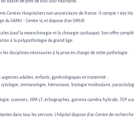
t un bassin de près de 600 000 habitants.
ants Centres Hospitaliers non universitaire de France. Il compte 1 693 lits
iège du SAMU - Centre 15 et dispose d'un SMUR.
icales (sauf la neurochirurgie et la chirurgie cardiaque). Son offre compl
mation à la polypathologie du grand âge.
 les disciplines nécessaires à la prise en charge de cette pathologie.
4 : urgences adultes, enfants, gynécologiques et maternité ;
s : cytologie, immunologie, hémostase, biologie moléculaire, parasitolog
ologie, scanners, IRM 3T, échographes, gamma caméra hybride, TEP sca
antes dans tous les services. L'hôpital dispose d'un Centre de recherche