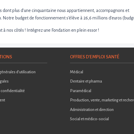
 dont plus d'une cinquantaine nous appartiennent, accompagnons et
. Notre budget de fonctionnement s'élève à 26,6 millions d'euros (budg
t à nos côtés ! Intégrez une Fondation en plein essor !
TIONS
OFFRES D'EMPLOI SANTÉ
énérales d’utilisation
Médical
gales
Dentaire et pharma
 confidentialité
Paramédical
ent
Production, vente, marketing et reche
Administration et direction
Social et médico-social