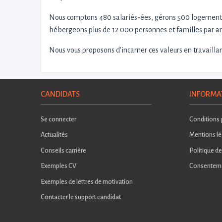
Nous comptons 480 salariés-ées, gérons 500 logements
hébergeons plus de 12 000 personnes et familles par an
Nous vous proposons d’incarner ces valeurs en travaillan
CANDIDATS
INFORMA
Se connecter
Conditions g
Actualités
Mentions lé
Conseils carrière
Politique de
Exemples CV
Consentem
Exemples de lettres de motivation
Contacter le support candidat