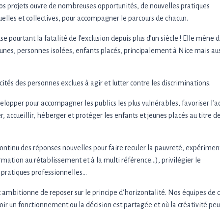
nos projets ouvre de nombreuses opportunités, de nouvelles pratiques
uelles et collectives, pour accompagner le parcours de chacun.
 pourtant la fatalité de l’exclusion depuis plus d’un siècle ! Elle mène 
jeunes, personnes isolées, enfants placés, principalement à Nice mais au
cités des personnes exclues à agir et lutter contre les discriminations.
velopper pour accompagner les publics les plus vulnérables, favoriser l’a
, accueillir, héberger et protéger les enfants et jeunes placés au titre de
tinu des réponses nouvelles pour faire reculer la pauvreté, expérimen
mation au rétablissement et à la multi référence…), privilégier le
pratiques professionnelles...
 ambitionne de reposer sur le principe d’horizontalité. Nos équipes de 
oir un fonctionnement ou la décision est partagée et où la créativité peu