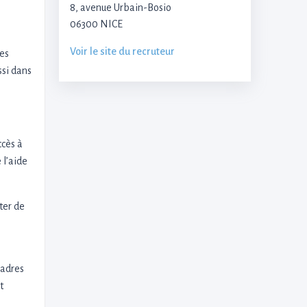
8, avenue Urbain-Bosio
06300 NICE
Voir le site du recruteur
des
ssi dans
ccès à
 l’aide
ter de
cadres
t