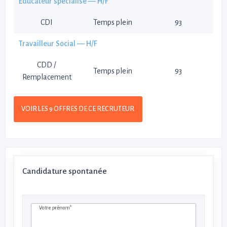
Éducateur spécialisé — H/F
CDI
Temps plein
93
Travailleur Social — H/F
CDD /
Temps plein
93
Remplacement
VOIR LES 9 OFFRES DE CE RECRUTEUR
Candidature spontanée
Votre prénom*