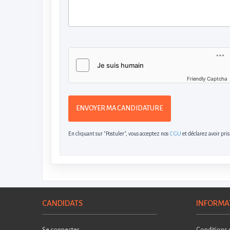
Friendly Captcha
ENVOYER MA CANDIDATURE
En cliquant sur "Postuler", vous acceptez nos
CGU
et déclarez avoir pri
CANDIDATS
INFORMA
Se connecter
Conditions g