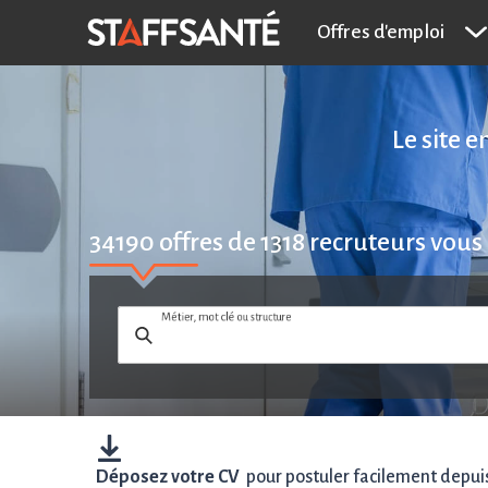
Offres d'emploi
Le site 
34190
offres de
1318
recruteurs vous
Métier, mot clé ou structure
Déposez votre CV
pour postuler facilement depuis 