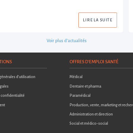
LIRE LA SUITE
Voir plus d'actualités
TIONS
OFFRES D'EMPLOI SANTÉ
énérales d’utilisation
Médical
gales
Dentaire et pharma
 confidentialité
Paramédical
ent
Production, vente, marketing et reche
Administration et direction
Social et médico-social