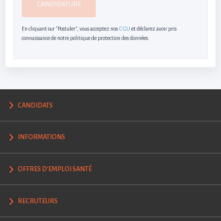
CANDIDATURE
En cliquant sur "Postuler", vous acceptez nos
CGU
et déclarez avoir pris
connaissance de notre politique de protection des données.
CANDIDATS
INFORMATIONS
OFFRES D'EMPLOI SANTÉ
RECRUTEURS