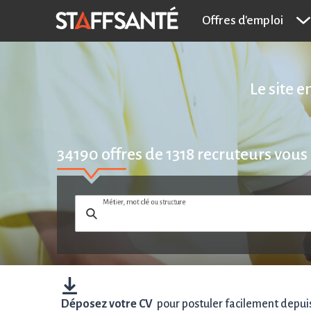
Offres d'emploi
Le site 
34190
offres de
1318
recruteurs vous
Métier, mot clé ou structure
Déposez votre CV
pour postuler facilement depuis 