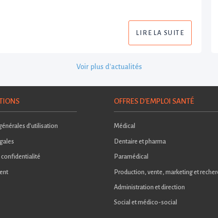
LIRE LA SUITE
Voir plus d'actualités
TIONS
OFFRES D'EMPLOI SANTÉ
énérales d’utilisation
Médical
gales
Dentaire et pharma
 confidentialité
Paramédical
ent
Production, vente, marketing et reche
Administration et direction
Social et médico-social