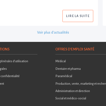
LIRE LA SUITE
Voir plus d'actualités
TIONS
OFFRES D'EMPLOI SANTÉ
énérales d’utilisation
Médical
gales
Dentaire et pharma
 confidentialité
Paramédical
ent
Production, vente, marketing et reche
Administration et direction
Social et médico-social