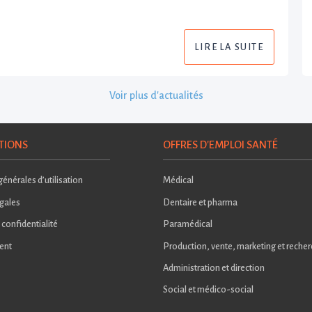
LIRE LA SUITE
Voir plus d'actualités
TIONS
OFFRES D'EMPLOI SANTÉ
énérales d’utilisation
Médical
gales
Dentaire et pharma
 confidentialité
Paramédical
ent
Production, vente, marketing et reche
Administration et direction
Social et médico-social