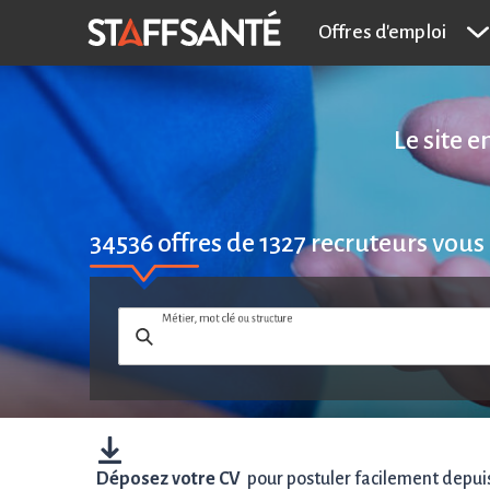
Offres d'emploi
Le site 
34536
offres de
1327
recruteurs vous
Métier, mot clé ou structure
Déposez votre CV
pour postuler facilement depuis 