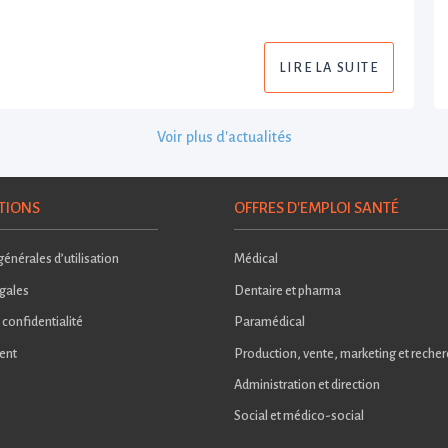
LIRE LA SUITE
Voir plus d'actualités
TIONS
OFFRES D'EMPLOI SANTÉ
énérales d’utilisation
Médical
gales
Dentaire et pharma
 confidentialité
Paramédical
ent
Production, vente, marketing et reche
Administration et direction
Social et médico-social