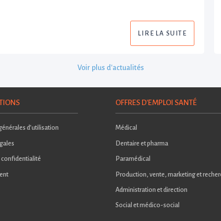
LIRE LA SUITE
Voir plus d'actualités
TIONS
OFFRES D'EMPLOI SANTÉ
énérales d’utilisation
Médical
gales
Dentaire et pharma
 confidentialité
Paramédical
ent
Production, vente, marketing et reche
Administration et direction
Social et médico-social