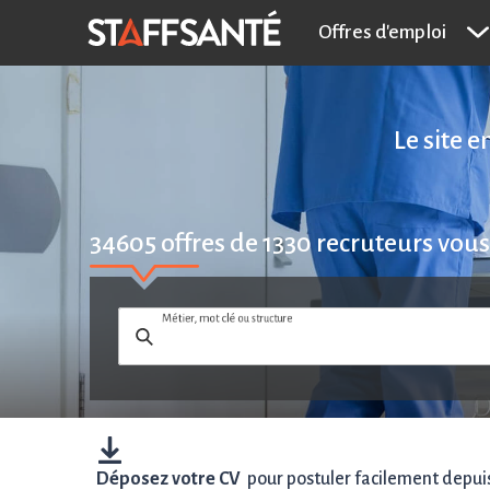
Offres d'emploi
Le site 
34605
offres de
1330
recruteurs vous
Métier, mot clé ou structure
Déposez votre CV
pour postuler facilement depuis 