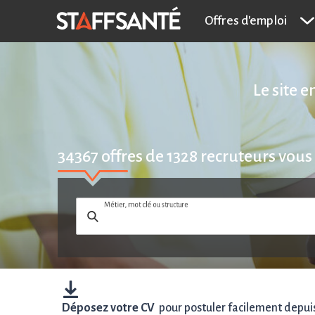
Offres d'emploi
Le site 
34367
offres de
1328
recruteurs vous
Métier, mot clé ou structure
Déposez votre CV
pour postuler facilement depuis 