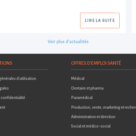
LIRE LA SUITE
Voir plus d'actualités
TIONS
OFFRES D'EMPLOI SANTÉ
énérales d’utilisation
Médical
gales
Dentaire et pharma
 confidentialité
Paramédical
ent
Production, vente, marketing et reche
Administration et direction
Social et médico-social