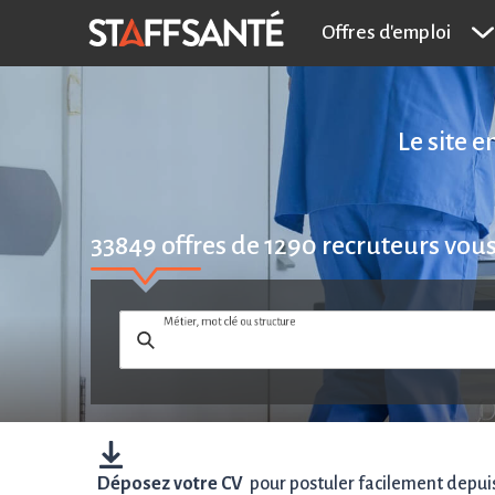
Offres d'emploi
Le site 
33849
offres de
1290
recruteurs vou
Métier, mot clé ou structure
Déposez votre CV
pour postuler facilement depuis 