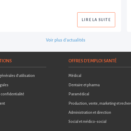
LIRE LA SUITE
Voir plus d'actualités
TIONS
OFFRES D'EMPLOI SANTÉ
énérales d’utilisation
Médical
gales
Dentaire et pharma
 confidentialité
Paramédical
ent
Production, vente, marketing et reche
Administration et direction
Social et médico-social