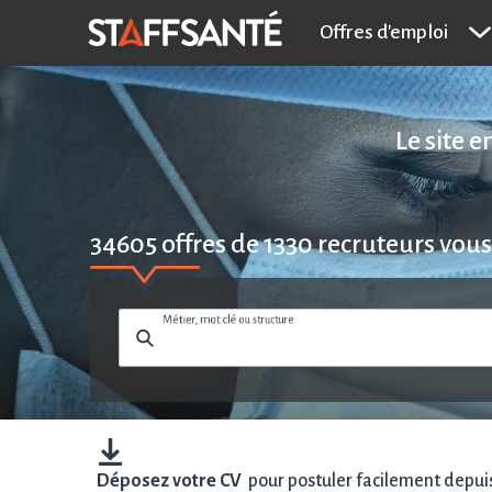
Offres d'emploi
Le site 
34605
offres de
1330
recruteurs vous
Métier, mot clé ou structure
Déposez votre CV
pour postuler facilement depuis 