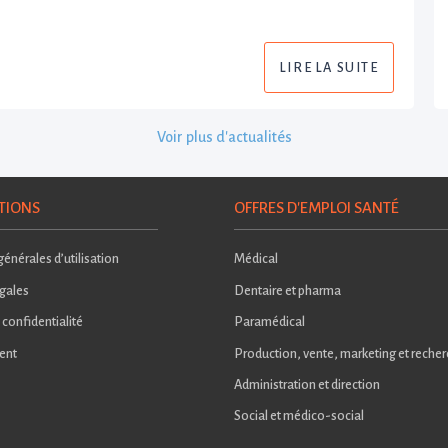
LIRE LA SUITE
Voir plus d'actualités
TIONS
OFFRES D'EMPLOI SANTÉ
énérales d’utilisation
Médical
gales
Dentaire et pharma
 confidentialité
Paramédical
ent
Production, vente, marketing et reche
Administration et direction
Social et médico-social