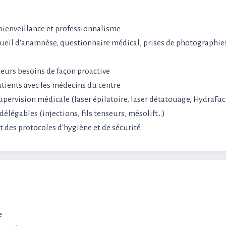
 bienveillance et professionnalisme
ecueil d'anamnèse, questionnaire médical, prises de photographie
 leurs besoins de façon proactive
atients avec les médecins du centre
upervision médicale (laser épilatoire, laser détatouage, HydraFac
élégables (injections, fils tenseurs, mésolift…)
ict des protocoles d'hygiène et de sécurité
e