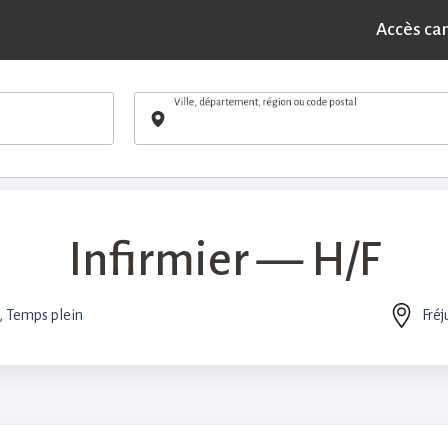
POSTULER
firmier — H/F - Fréjus (83)
Accès ca
Ville, département, région ou code postal
Infirmier — H/F
, Temps plein
Fréj