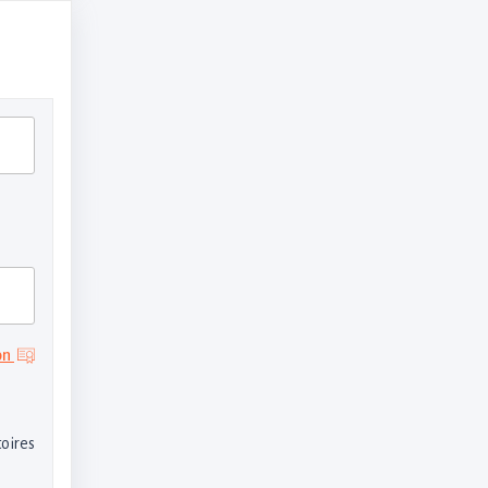
on
oires