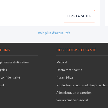
LIRE LA SUITE
Voir plus d'actualités
TIONS
OFFRES D'EMPLOI SANTÉ
énérales d’utilisation
Médical
gales
Dentaire et pharma
 confidentialité
Paramédical
ent
Production, vente, marketing et reche
Administration et direction
Social et médico-social