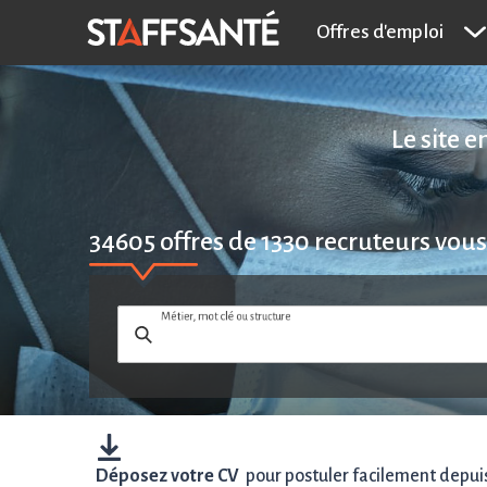
Offres d'emploi
Le site 
34605
offres de
1330
recruteurs vous
Métier, mot clé ou structure
Déposez votre CV
pour postuler facilement depuis 