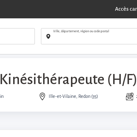
POSTULER
hérapeute (H/F) - Ille-et-Vilaine
Accès ca
Ville, département, région ou code postal
Kinésithérapeute (H/F
in
Ille-et-Vilaine, Redon (35)