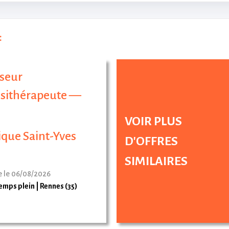
:
seur
ésithérapeute —
VOIR PLUS
ique Saint-Yves
D'OFFRES
SIMILAIRES
e le 06/08/2026
emps plein
Rennes (35)