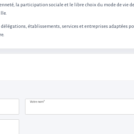
yenneté, la participation sociale et le libre choix du mode de vie d
lle.
s délégations, établissements, services et entreprises adaptées p
re.
Votre nom*