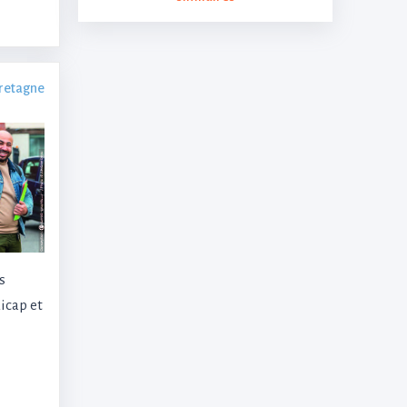
Bretagne
s
icap et