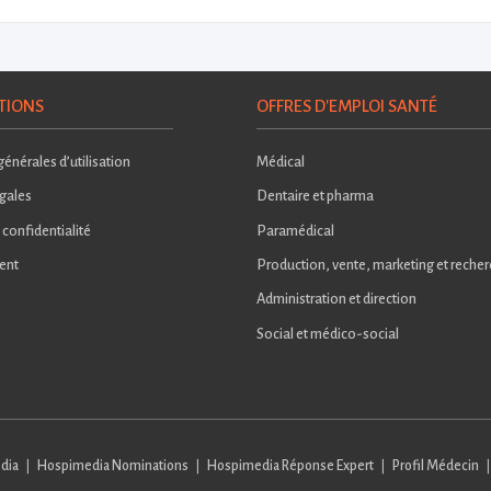
TIONS
OFFRES D'EMPLOI SANTÉ
énérales d’utilisation
Médical
gales
Dentaire et pharma
 confidentialité
Paramédical
ent
Production, vente, marketing et reche
Administration et direction
Social et médico-social
dia
Hospimedia Nominations
Hospimedia Réponse Expert
Profil Médecin