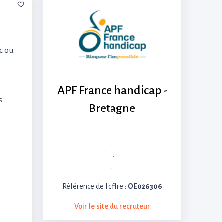
ec ou
APF France handicap -
s
Bretagne
.
.
. .
.
Référence de l'offre :
OE026306
Voir le site du recruteur