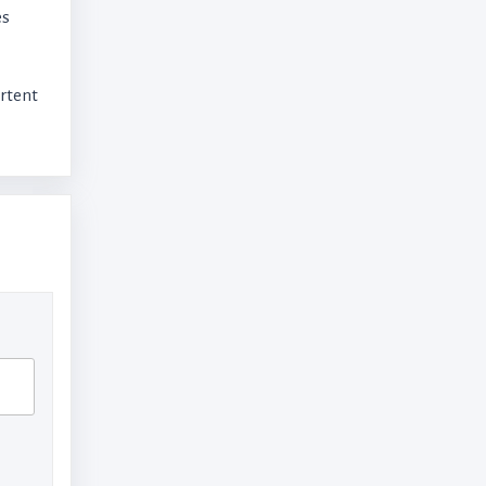
es
ortent