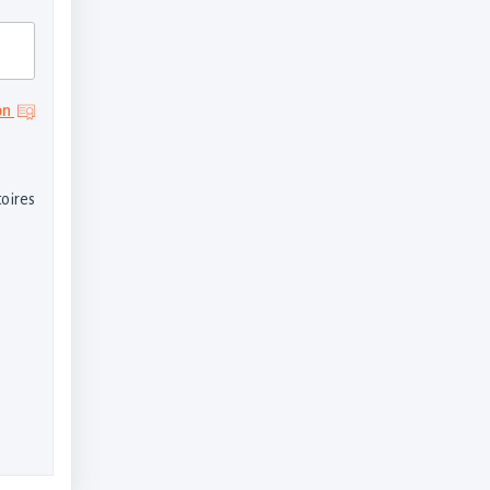
on
oires