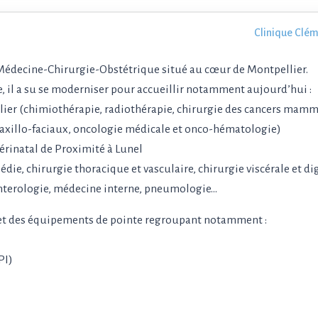
Clinique Clém
 Médecine-Chirurgie-Obstétrique situé au cœur de Montpellier.
e, il a su se moderniser pour accueillir notamment aujourd’hui :
llier (chimiothérapie, radiothérapie, chirurgie des cancers mamm
 maxillo-faciaux, oncologie médicale et onco-hématologie)
Périnatal de Proximité à Lunel
édie, chirurgie thoracique et vasculaire, chirurgie viscérale et di
‑enterologie, médecine interne, pneumologie...
 et des équipements de pointe regroupant notamment :
PI)