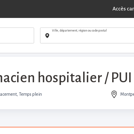
POSTULER
pitalier / PUI — H/F - Montpellier (34)
Accès ca
Ville, département, région ou code postal
cien hospitalier / PU
acement, Temps plein
Montpel