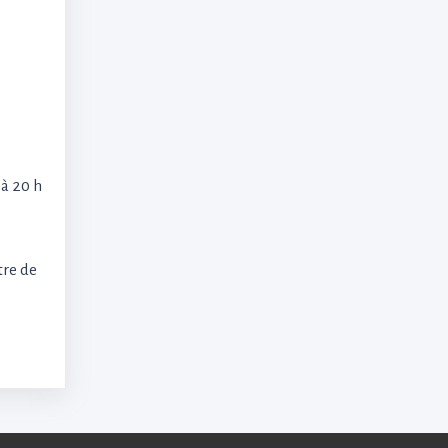
à 20 h
tre de