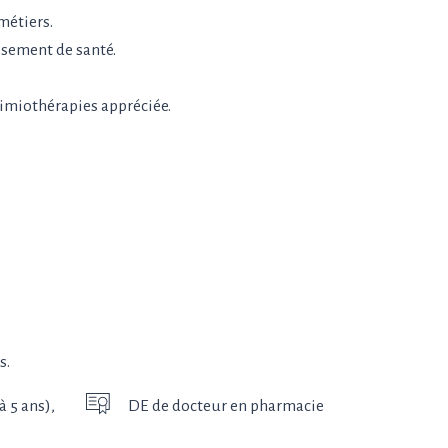
métiers.
sement de santé.
imiothérapies appréciée.
s.
 5 ans),
DE de docteur en pharmacie