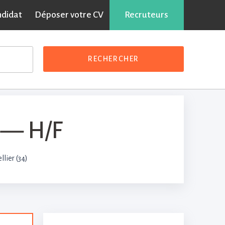
ndidat
Déposer votre CV
Partager sur :
Recruteurs
RECHERCHER
I — H/F
lier (34)