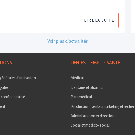
LIRE LA SUITE
Voir plus d'actualités
TIONS
OFFRES D'EMPLOI SANTÉ
énérales d’utilisation
Médical
gales
Dentaire et pharma
 confidentialité
Paramédical
ent
Production, vente, marketing et reche
Administration et direction
Social et médico-social