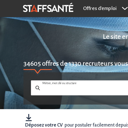
Offres d'emploi
Le site 
34605
offres de
1330
recruteurs vous
Métier, mot clé ou structure
Déposez votre CV
pour postuler facilement depuis 