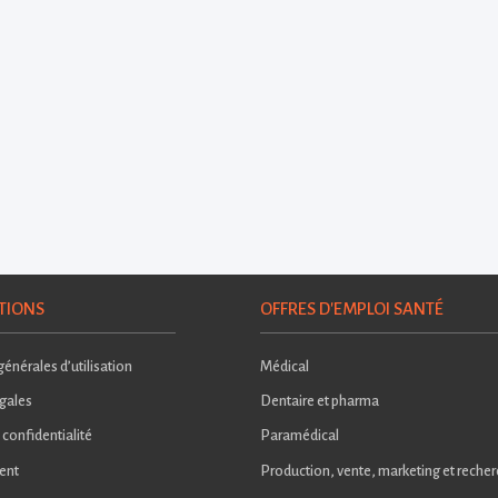
TIONS
OFFRES D'EMPLOI SANTÉ
énérales d’utilisation
Médical
gales
Dentaire et pharma
 confidentialité
Paramédical
ent
Production, vente, marketing et reche