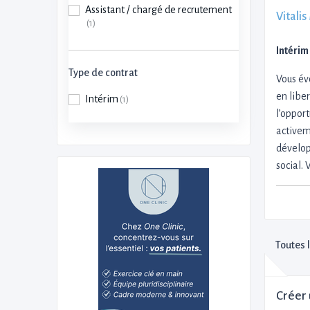
Assistant / chargé de recrutement
Vitalis
(1)
Intérim
Type de contrat
Vous év
en libe
Intérim
(1)
l’oppor
activem
dévelop
social. 
Toutes 
Créer 