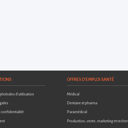
TIONS
OFFRES D'EMPLOI SANTÉ
énérales d’utilisation
Médical
gales
Dentaire et pharma
 confidentialité
Paramédical
ent
Production, vente, marketing et reche