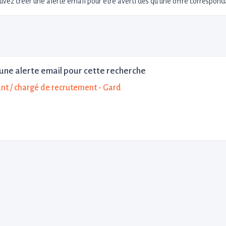
uvez créer une alerte email pour être averti dès qu'une offre corresponda
une alerte email pour cette recherche
ant / chargé de recrutement - Gard