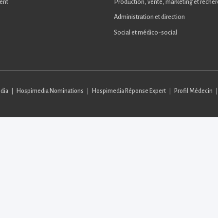
ent
Production, vente, marketing et reche
Administration et direction
Social et médico-social
dia
Hospimedia Nominations
Hospimedia Réponse Expert
Profil Médecin