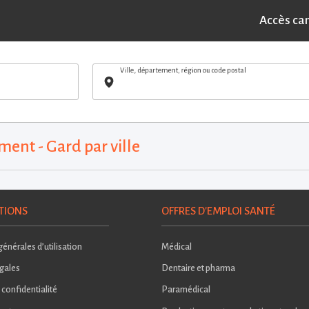
Accès ca
Ville, département, région ou code postal
ment - Gard par ville
TIONS
OFFRES D'EMPLOI SANTÉ
énérales d’utilisation
Médical
gales
Dentaire et pharma
 confidentialité
Paramédical