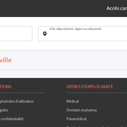
Accès ca
Ville, département, région ou code postal
ville
TIONS
OFFRES D'EMPLOI SANTÉ
énérales d’utilisation
Médical
gales
Dentaire et pharma
 confidentialité
Paramédical