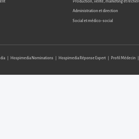
ent
Production, vente, marketing et reche
Administration et direction
Social et médico-social
dia
Hospimedia Nominations
Hospimedia Réponse Expert
Profil Médecin