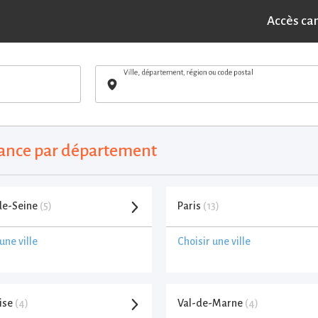
Accès ca
Ville, département, région ou code postal
France par département
de-Seine
(5)
Paris
(13)
une ville
Choisir une ville
ise
(4)
Val-de-Marne
(4)