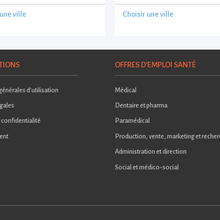
une ville
Choisir une ville
TIONS
OFFRES D'EMPLOI SANTÉ
énérales d’utilisation
Médical
gales
Dentaire et pharma
 confidentialité
Paramédical
ent
Production, vente, marketing et reche
Administration et direction
Social et médico-social