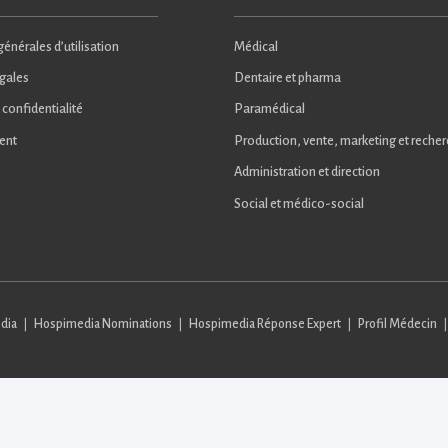
énérales d’utilisation
Médical
gales
Dentaire et pharma
 confidentialité
Paramédical
ent
Production, vente, marketing et reche
Administration et direction
Social et médico-social
dia
Hospimedia Nominations
Hospimedia Réponse Expert
Profil Médecin