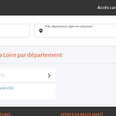
Accès ca
Ville, département, région ou code postal
la Loire par département
e
(1)
une ville
TIONS
OFFRES D'EMPLOI SANTÉ