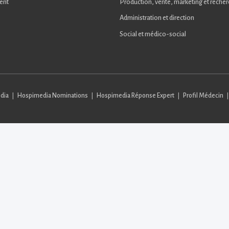
ent
Production, vente, marketing et reche
Administration et direction
Social et médico-social
dia
Hospimedia Nominations
Hospimedia Réponse Expert
Profil Médecin