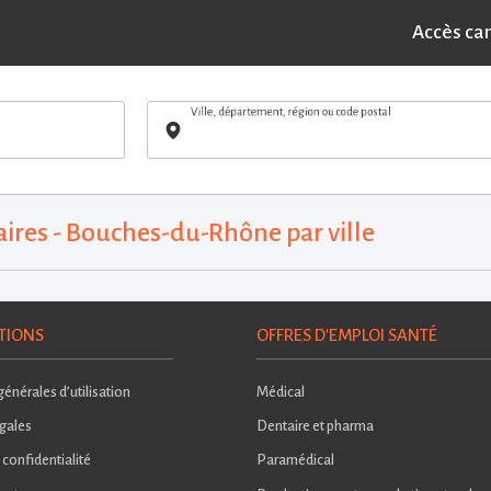
Accès ca
Ville, département, région ou code postal
ires - Bouches-du-Rhône par ville
TIONS
OFFRES D'EMPLOI SANTÉ
énérales d’utilisation
Médical
gales
Dentaire et pharma
 confidentialité
Paramédical