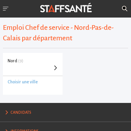
Emploi Chef de service - Nord-Pas-de-
Calais par département
Nord
(9)
Choisir une ville
CANDIDATS