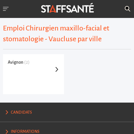
Emploi Chirurgien maxillo-facial et
stomatologie - Vaucluse par ville
Avignon
(2)
CANDIDATS
INFORMATIONS