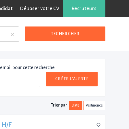
ndidat
Déposer votre CV
Recruteurs
×
RECHERCHER
 email pour cette recherche
CRÉER L'ALERTE
Trier par
Date
Pertinence
l H/F