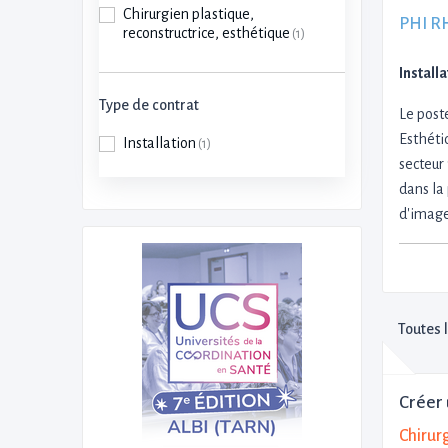
Chirurgien plastique,
PHI R
reconstructrice, esthétique
(1)
Install
Type de contrat
Le poste
Esthéti
Installation
(1)
secteur 
dans la
d'image
Toutes 
Créer 
Chirurg