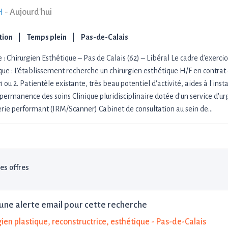
H
-
Aujourd'hui
ation
Temps plein
Pas-de-Calais
 : Chirurgien Esthétique – Pas de Calais (62) – Libéral Le cadre d’exerci
que : L'établissement recherche un chirurgien esthétique H/F en contrat d
1 ou 2. Patientèle existante, très beau potentiel d'activité, aides à l'inst
 permanence des soins Clinique pluridisciplinaire dotée d'un service d'ur
rie performant (IRM/Scanner) Cabinet de consultation au sein de…
les offres
une alerte email pour cette recherche
ien plastique, reconstructrice, esthétique - Pas-de-Calais