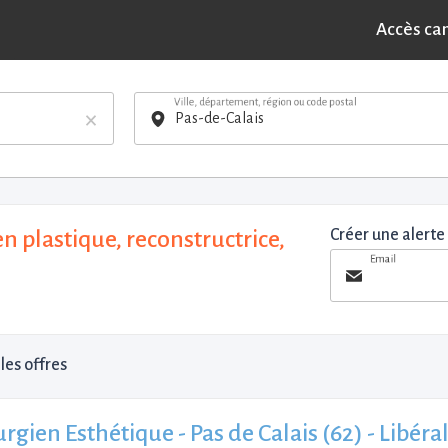
Accès ca
Ville, département, région ou code postal
×
n plastique, reconstructrice,
Créer une alerte
Email
les offres
rgien Esthétique - Pas de Calais (62) - Libéra