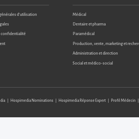
énérales d’utilisation
Médical
gales
Dentaire et pharma
 confidentialité
Paramédical
ent
Production, vente, marketing et reche
Administration et direction
Social et médico-social
dia
Hospimedia Nominations
Hospimedia Réponse Expert
Profil Médecin