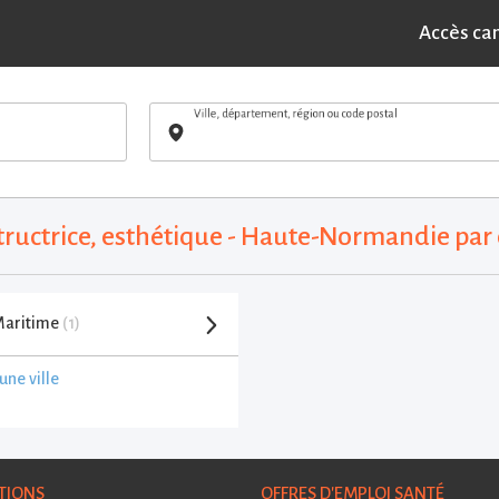
Accès ca
Ville, département, région ou code postal
structrice, esthétique - Haute-Normandie pa
Maritime
(1)
une ville
TIONS
OFFRES D'EMPLOI SANTÉ