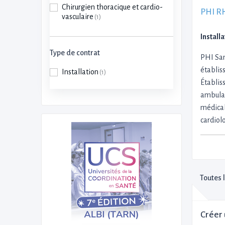
Chirurgien thoracique et cardio-
PHI R
vasculaire
(1)
Install
Type de contrat
PHI San
établiss
Installation
(1)
Établis
ambulat
médical
cardiol
Toutes 
Créer 