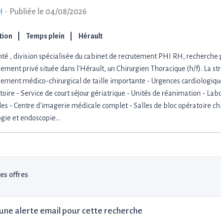
H
-
Publiée le 04/08/2026
ation
Temps plein
Hérault
té , division spécialisée du cabinet de recrutement PHI RH, recherche 
ement privé située dans l'Hérault, un Chirurgien Thoracique (h/f). La str
sement médico-chirurgical de taille importante - Urgences cardiologiq
oire - Service de court séjour gériatrique - Unités de réanimation - Lab
es - Centre d'imagerie médicale complet - Salles de bloc opératoire chi
ogie et endoscopie…
les offres
une alerte email pour cette recherche