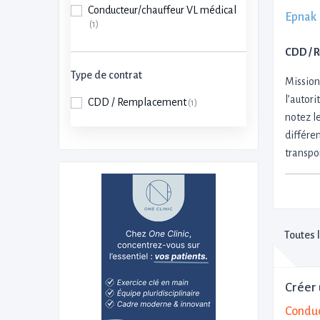
Conducteur/chauffeur VL médical
Epnak
(1)
CDD / 
Type de contrat
Mission
l’autori
CDD / Remplacement
(1)
notez l
différen
transpor
Toutes 
Créer 
Conduc