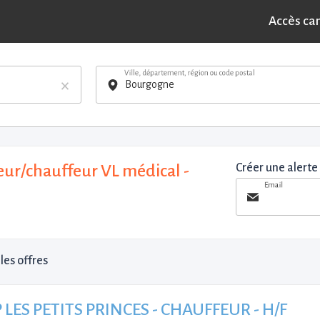
Accès ca
Ville, département, région ou code postal
×
ur/chauffeur VL médical -
Créer une alerte
Email
les offres
 LES PETITS PRINCES - CHAUFFEUR - H/F