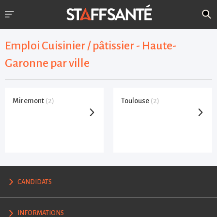
Emploi Cuisinier / pâtissier - Haute-
Garonne par ville
Miremont
(2)
Toulouse
(2)
CANDIDATS
INFORMATIONS