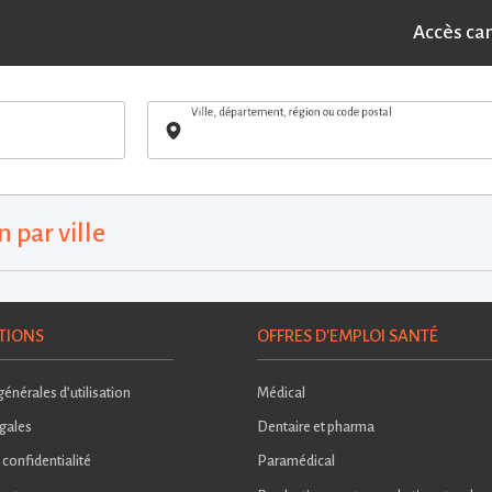
Accès ca
Ville, département, région ou code postal
 par ville
TIONS
OFFRES D'EMPLOI SANTÉ
énérales d’utilisation
Médical
gales
Dentaire et pharma
 confidentialité
Paramédical