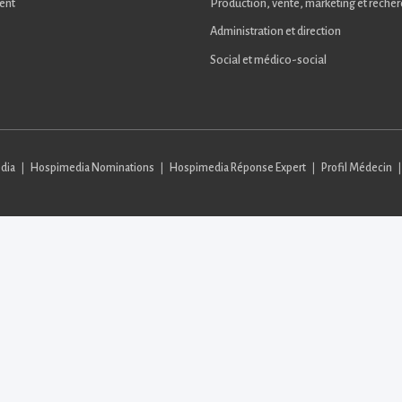
ent
Production, vente, marketing et reche
Administration et direction
Social et médico-social
dia
Hospimedia Nominations
Hospimedia Réponse Expert
Profil Médecin