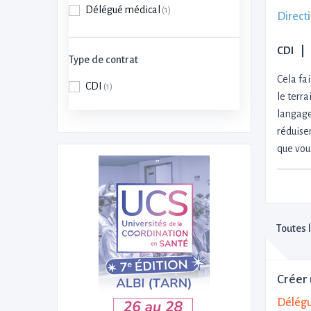
Délégué médical
(1)
Direct
CDI
Type de contrat
Cela fa
CDI
(1)
le terra
langage
réduisen
que vou
Toutes 
Créer 
Délégu