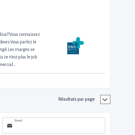
dical?Vous connaissez
ideurs.Vous parlez le
hangé.Les marges se
s ce n’est plus le job
mmercial…
Résultats par page
Email