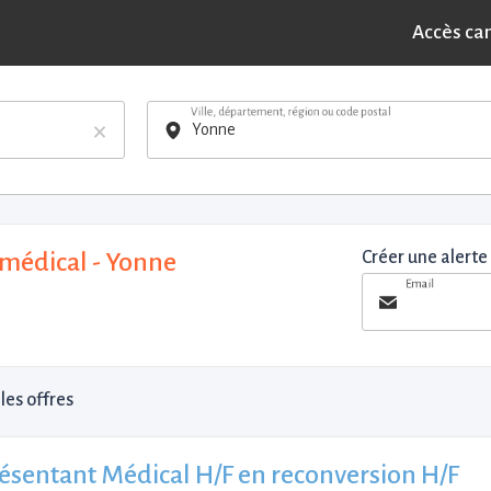
Accès ca
Ville, département, région ou code postal
×
médical - Yonne
Créer une alerte
Email
les offres
ésentant Médical H/F en reconversion H/F