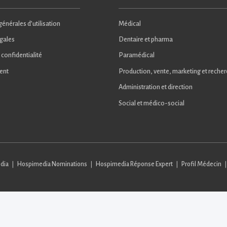
énérales d’utilisation
Médical
gales
Dentaire et pharma
 confidentialité
Paramédical
ent
Production, vente, marketing et reche
Administration et direction
Social et médico-social
dia
Hospimedia Nominations
Hospimedia Réponse Expert
Profil Médecin