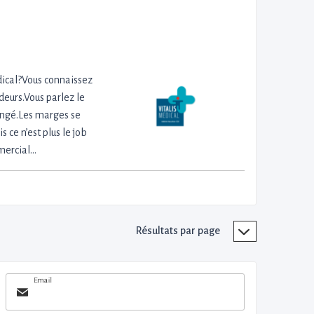
dical?Vous connaissez
ideurs.Vous parlez le
hangé.Les marges se
s ce n’est plus le job
mmercial…
Résultats par page
Email