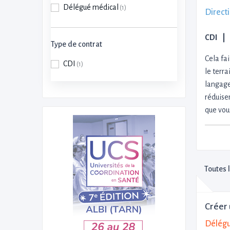
Délégué médical
(1)
Direct
CDI
Type de contrat
Cela fa
CDI
(1)
le terra
langage
réduisen
que vou
Toutes 
Créer 
Délégu