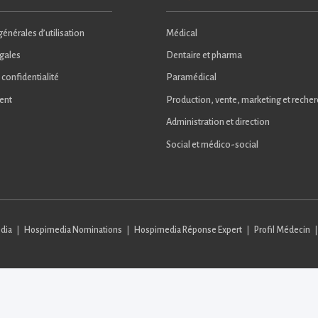
énérales d’utilisation
Médical
gales
Dentaire et pharma
 confidentialité
Paramédical
ent
Production, vente, marketing et reche
Administration et direction
Social et médico-social
dia
Hospimedia Nominations
Hospimedia Réponse Expert
Profil Médecin