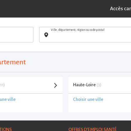
Accès ca
Ville, département, région ou code postal
partement
(11)
Haute-Loire
(3)
une ville
Choisir une ville
TIONS
OFFRES D'EMPLOI SANTÉ