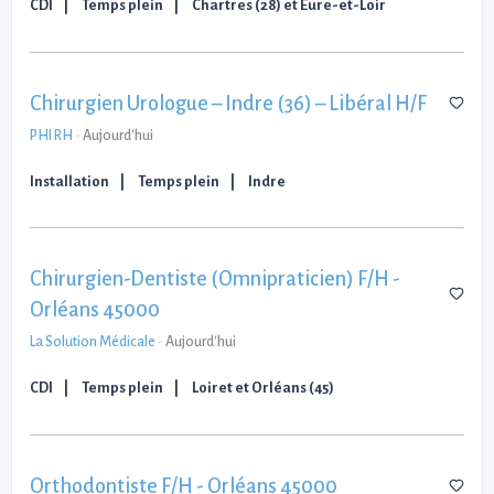
CDI
Temps plein
Chartres (28) et Eure-et-Loir
Chirurgien Urologue – Indre (36) – Libéral H/F
PHI RH
-
Aujourd'hui
Installation
Temps plein
Indre
Chirurgien-Dentiste (Omnipraticien) F/H -
Orléans 45000
La Solution Médicale
-
Aujourd'hui
CDI
Temps plein
Loiret et Orléans (45)
Orthodontiste F/H - Orléans 45000